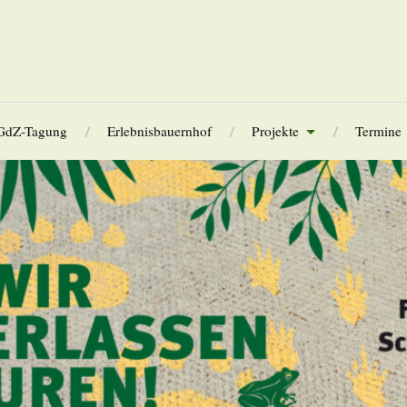
Tierparkfreunde Chemnitz
GdZ-Tagung
Erlebnisbauernhof
Projekte
Termine