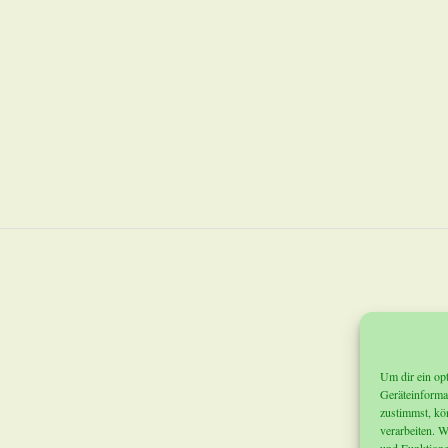
Um dir ein op
Geräteinforma
zustimmst, kö
verarbeiten. W