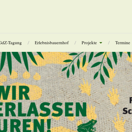
Tierparkfreunde Chemnitz
GdZ-Tagung
Erlebnisbauernhof
Projekte
Termine