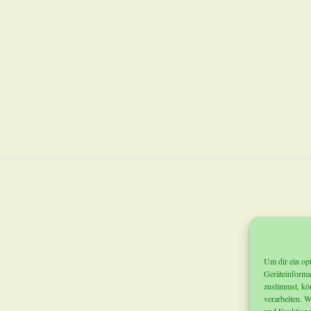
Um dir ein op
Geräteinforma
zustimmst, kö
verarbeiten. W