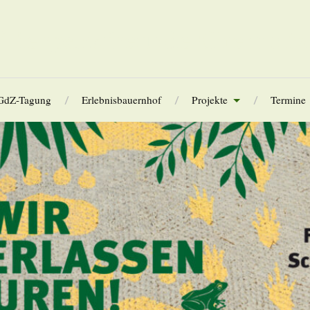
Tierparkfreunde Chemnitz
GdZ-Tagung
Erlebnisbauernhof
Projekte
Termine